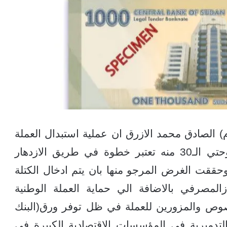
م) الصادق محمد الازرق ان عملية استبدال العملة
التي تمت خلال الفترة من 10 ديسمبر وحتي الـ30 منه تعتبر خطوة في طريق الازدهار
وحققت الغرض المرجو منها بان يتم ادخال الكتلة
المصرفي بالاضافة الي حماية العملة الوطنية
صوص والمزورين للعملة في ظل توفر ورق(البنك
لتدميرية في المؤسسات الاقتصادية الكبيرة في