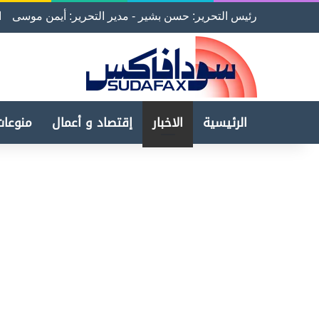
رئيس التحرير: حسن بشير - مدير التحرير: أيمن موسى
ا
الرئيسية
الاخبار
إقتصاد و أعمال
منوعات