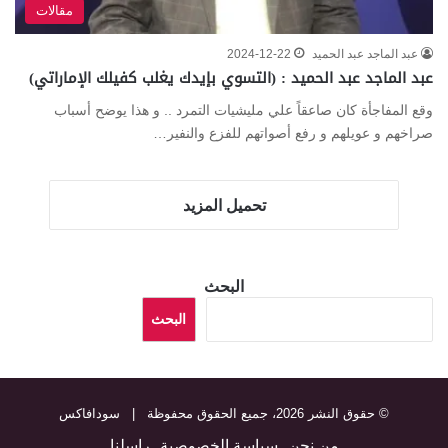
مقالات
عبد الماجد عبد الحميد
2024-12-22
عبد الماجد عبد الحميد : (التسوي بإيدك يغلب كفيلك الإماراتي)
وقع المفاجأة كان صاعقاً علي مليشيات التمرد .. و هذا يوضح أسباب
صراخهم و عويلهم و رفع أصواتهم للفزع والنفير…
تحميل المزيد
البحث
البحث
© حقوق النشر 2026، جميع الحقوق محفوظة |
سودافاكس
من نحن
سياسة الخصوصية
راسلنا