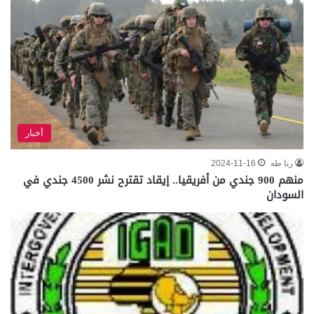
أخبار
رنا طه
2024-11-16
منهم 900 جندي من أفريقيا.. إيقاد تقترح نشر 4500 جندي في
السودان