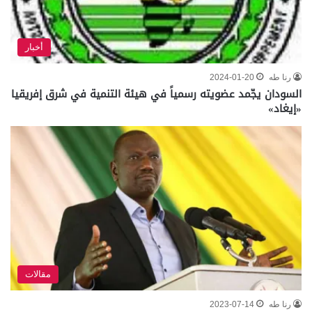
أخبار
رنا طه
2024-01-20
السودان يجّمد عضويته رسمياً في هيئة التنمية في شرق إفريقيا
«إيغاد»
مقالات
رنا طه
2023-07-14