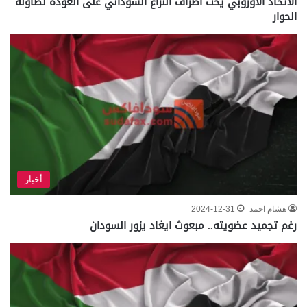
الاتحاد الأوروبي يحث أطراف النزاع السوداني على العودة لطاولة
الحوار
أخبار
هشام احمد
2024-12-31
رغم تجميد عضويته.. مبعوث ايغاد يزور السودان