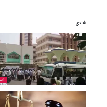
شندي
أخبا