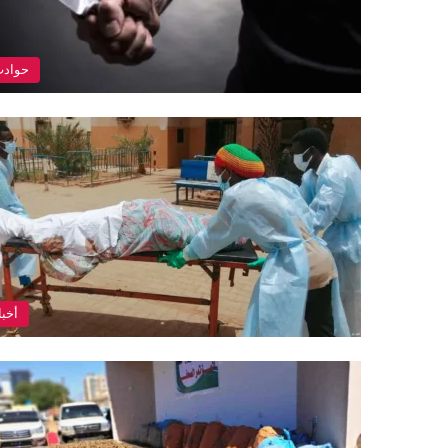
حواد
أخبا