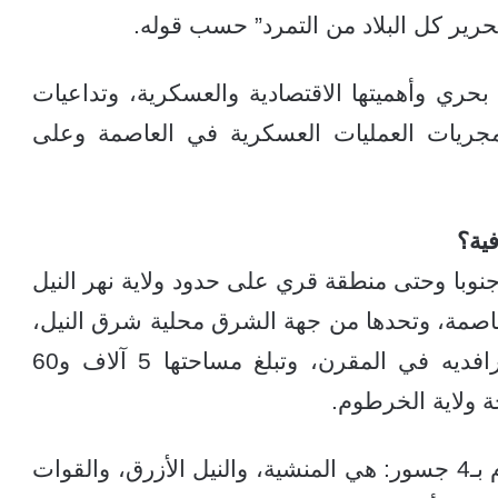
رير كل البلاد من التمرد” حسب قوله.
حري وأهميتها الاقتصادية والعسكرية، وتداعيات
جريات العمليات العسكرية في العاصمة وعلى
ية؟
جنوبا وحتى منطقة قري على حدود ولاية نهر النيل
للعاصمة، وتحدها من جهة الشرق محلية شرق النيل،
ومن الغرب مجرى نهر النيل بعد التقاء رافديه في المقرن، وتبلغ مساحتها 5 آلاف و60
 ولاية الخرطوم.
وترتبط الخرطوم بحري بالعاصمة الخرطوم بـ4 جسور: هي المنشية، والنيل الأزرق، والقوات